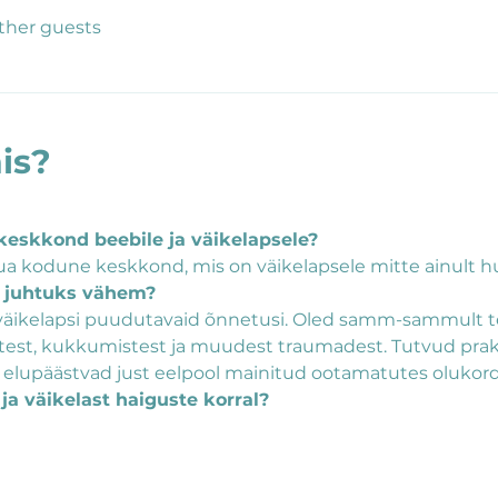
other guests
is?
 keskkond beebile ja väikelapsele?
a kodune keskkond, mis on väikelapsele mitte ainult hub
i juhtuks vähem?
väikelapsi puudutavaid õnnetusi. Oled samm-sammult te
est, kukkumistest ja muudest traumadest. Tutvud prakt
a elupäästvad just eelpool mainitud ootamatutes olukor
ja väikelast haiguste korral?