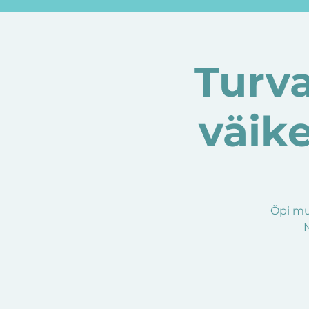
Turva
väik
Õpi mu