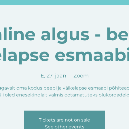
line algus - be
elapse esmaab
E, 27. jaan
  |  
Zoom
gavalt oma kodus beebi ja väikelapse esmaabi põhitea
Nii oled enesekindlalt valmis ootamatuteks olukordadeks
Tickets are not on sale
See other events