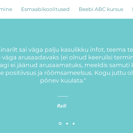
mine
Esmaabikoolitused
Beebi ABC kursus
narilt sai väga palju kasulikku infot, teema te
e väga arusaadavaks (ei olnud keerulisi termin
agi ei jäänud arusaamatuks, meeldis samuti 
ate positiivsus ja rõõmsameelsus. Kogu juttu ol
põnev kuulata."
Raili