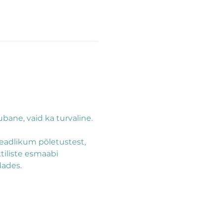
ane, vaid ka turvaline.
adlikum põletustest, 
iliste esmaabi 
dades.