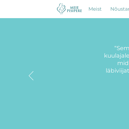
Meist
Nõusta
“Semi
kuulajal
mid
läbiviij