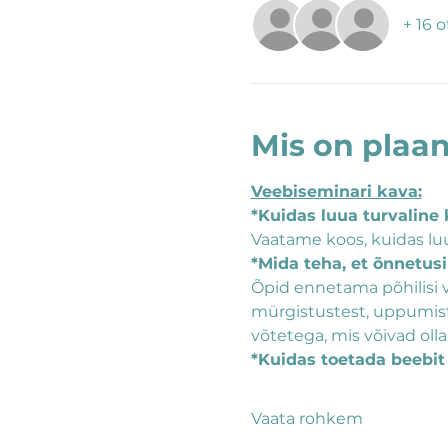
+ 16 
Mis on plaan
Veebiseminari kava:
*Kuidas luua turvaline
Vaatame koos, kuidas luu
*Mida teha, et õnnetus
Õpid ennetama põhilisi 
mürgistustest, uppumist
võtetega, mis võivad oll
*Kuidas toetada beebit 
Vaata rohkem