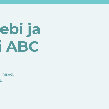
ebi ja
i ABC
dmised.
.