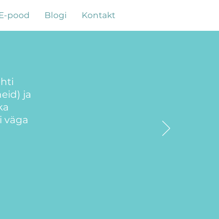
E-pood
Blogi
Kontakt
hti
eid) ja
ka
i väga