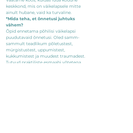
Vaatame koos, kuidas luua kodune 
keskkond, mis on väikelapsele mitte 
ainult hubane, vaid ka turvaline.
*Mida teha, et õnnetusi juhtuks 
vähem?
Õpid ennetama põhilisi väikelapsi 
puudutavaid õnnetusi. Oled samm-
sammult teadlikum põletustest, 
mürgistustest, uppumistest, 
kukkumistest ja muudest traumadest. 
Tutvud praktiliste esmaabi võtetega, 
mis võivad olla elupäästvad just 
eelpool mainitud ootamatutes 
olukordades.
*Kuidas toetada beebit ja väikelast 
haiguste korral?
Vaata rohkem
Jaga huvilistega