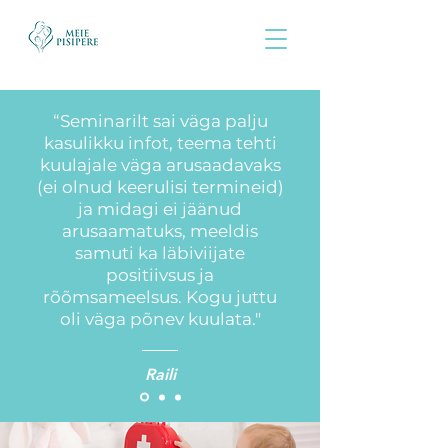
“Seminarilt sai väga palju
kasulikku infot, teema tehti
kuulajale väga arusaadavaks
(ei olnud keerulisi termineid)
ja midagi ei jäänud
arusaamatuks, meeldis
samuti ka läbiviijate
positiivsus ja
rõõmsameelsus. Kogu juttu
oli väga põnev kuulata."
Raili