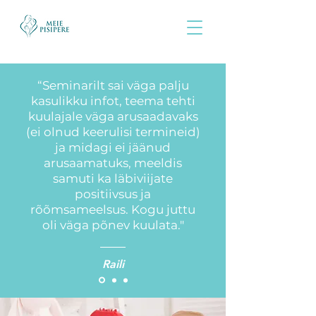
“Seminarilt sai väga palju
kasulikku infot, teema tehti
kuulajale väga arusaadavaks
(ei olnud keerulisi termineid)
ja midagi ei jäänud
arusaamatuks, meeldis
samuti ka läbiviijate
positiivsus ja
rõõmsameelsus. Kogu juttu
oli väga põnev kuulata."
Raili