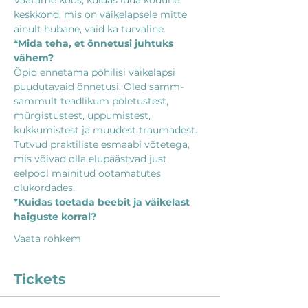
Vaatame koos, kuidas luua kodune 
keskkond, mis on väikelapsele mitte 
ainult hubane, vaid ka turvaline.
*Mida teha, et õnnetusi juhtuks 
vähem?
Õpid ennetama põhilisi väikelapsi 
puudutavaid õnnetusi. Oled samm-
sammult teadlikum põletustest, 
mürgistustest, uppumistest, 
kukkumistest ja muudest traumadest. 
Tutvud praktiliste esmaabi võtetega, 
mis võivad olla elupäästvad just 
eelpool mainitud ootamatutes 
olukordades.
*Kuidas toetada beebit ja väikelast 
haiguste korral?
Vaata rohkem
Tickets