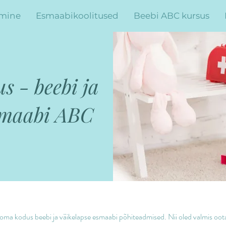
mine
Esmaabikoolitused
Beebi ABC kursus
s - beebi ja
smaabi ABC
oma kodus beebi ja väikelapse esmaabi põhiteadmised. Nii oled valmis oo