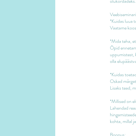
olukordadeks.
Veebiseminari
*Kuidas luua t
Vaatame koos, 
*Mida teha, e
Õpid ennetama 
uppumistest, 
olla elupääst
*Kuidas toetad
Oskad märgata 
Lisaks tead, m
*Millised on e
Lahendad reaa
hingamisteedes
kohta, millal 
Boonus: