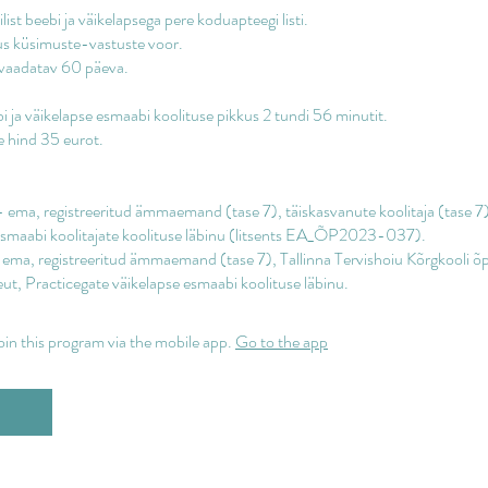
list beebi ja väikelapsega pere koduapteegi listi.
us küsimuste-vastuste voor.
lvaadatav 60 päeva.
i ja väikelapse esmaabi koolituse pikkus 2 tundi 56 minutit.
e hind 35 eurot.
 ema, registreeritud ämmaemand (tase 7), täiskasvanute koolitaja (tase 7)
esmaabi koolitajate koolituse läbinu (litsents EA_ÕP2023-037).
 - ema, registreeritud ämmaemand (tase 7), Tallinna Tervishoiu Kõrgkooli õ
oin this program via the mobile app.
Go to the app
u