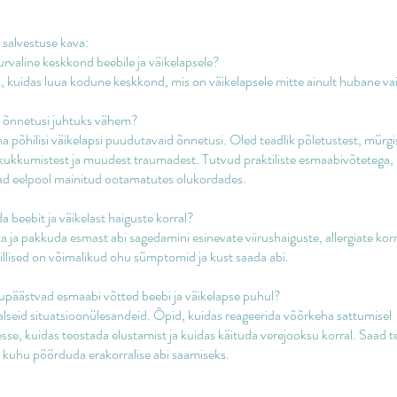
 salvestuse kava:
urvaline keskkond beebile ja väikelapsele?
kuidas luua kodune keskkond, mis on väikelapsele mitte ainult hubane vai
t õnnetusi juhtuks vähem?
põhilisi väikelapsi puudutavaid õnnetusi. Oled teadlik põletustest, mürgi
kukkumistest ja muudest traumadest. Tutvud praktiliste esmaabivõtetega,
vad eelpool mainitud ootamatutes olukordades.
a beebit ja väikelast haiguste korral?
ja pakkuda esmast abi sagedamini esinevate viirushaiguste, allergiate korr
illised on võimalikud ohu sümptomid ja kust saada abi.
lupäästvad esmaabi võtted beebi ja väikelapse puhul?
lseid situatsioonülesandeid. Õpid, kuidas reageerida võõrkeha sattumisel
se, kuidas teostada elustamist ja kuidas käituda verejooksu korral. Saad t
ja kuhu pöörduda erakorralise abi saamiseks.