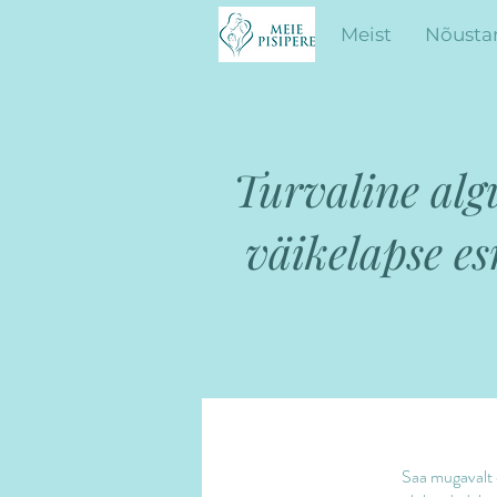
Meist
Nõusta
Turvaline algu
väikelapse e
Saa mugavalt 