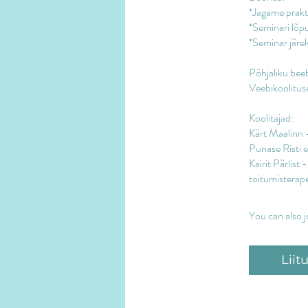
*Jagame prakti
*Seminari lõp
*Seminar järe
Põhjaliku beeb
Veebikoolitus
Koolitajad:
Kärt Maalinn -
Punase Risti 
Kairit Pärlist
You can also j
Liit