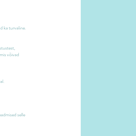
d ka turvaline.
stustest,
 mis võivad
al.
eadmised selle